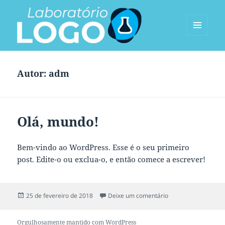
MENU
E
Bioclinico Realeza
WIDGETS
Autor:
adm
Olá, mundo!
Bem-vindo ao WordPress. Esse é o seu primeiro
post. Edite-o ou exclua-o, e então comece a escrever!
Publicado
em Olá, mundo!
25 de fevereiro de 2018
Deixe um comentário
em
Orgulhosamente mantido com WordPress